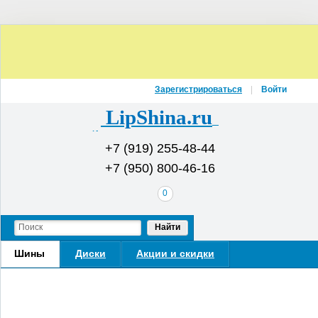
Зарегистрироваться
Войти
LipShina.ru
Интернет-магазин шин и дисков
+7 (919) 255-48-44
+7 (950) 800-46-16
В
0
вашей
корзине
Найти
Шины
Диски
Акции и скидки