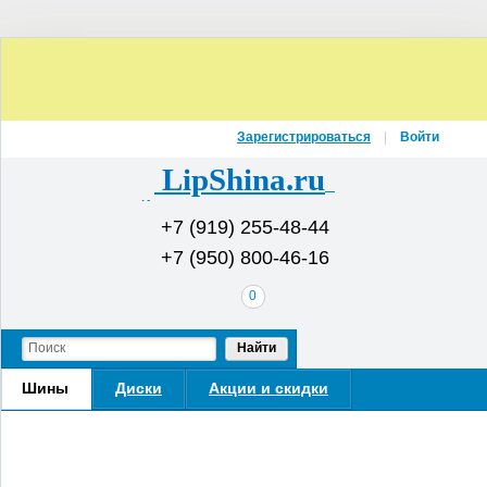
Зарегистрироваться
Войти
LipShina.ru
Интернет-магазин шин и дисков
+7 (919) 255-48-44
+7 (950) 800-46-16
В
0
вашей
корзине
Найти
Шины
Диски
Акции и скидки