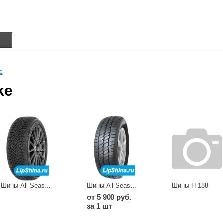
в
e
ke
Шины H 188
Шины All Season Elite Z-401
Шины All Season Master SW613
от 5 900 руб.
за 1 шт