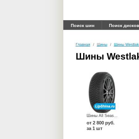
Поиск шин
Поиск диско
Главная
/
Шины
/
Шины Westlak
Шины Westla
Шины All Season Elite Z 401
от 2 800 руб.
за 1 шт