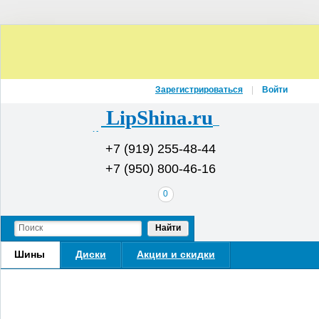
Зарегистрироваться
Войти
LipShina.ru
Интернет-магазин шин и дисков
+7 (919) 255-48-44
+7 (950) 800-46-16
В
0
вашей
корзине
Найти
Шины
Диски
Акции и скидки