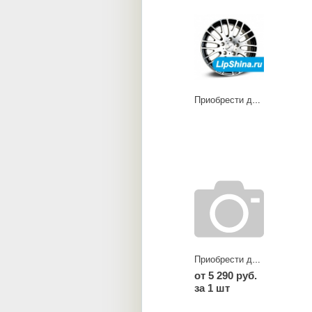
Приобрести диски RG dark
Приобрести диски TA silver
от 5 290 руб.
за 1 шт