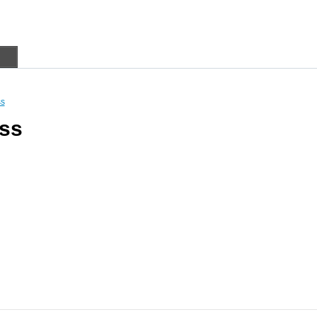
в
s
ss