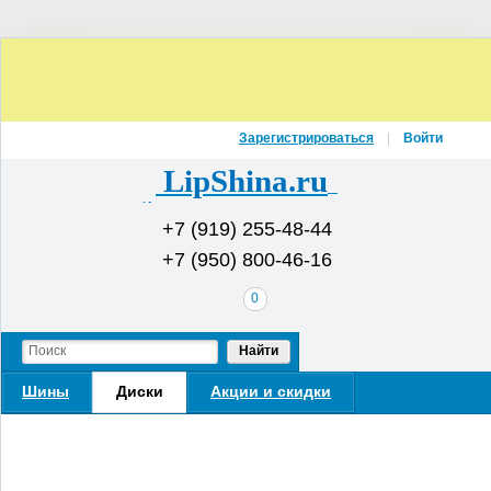
Зарегистрироваться
Войти
LipShina.ru
Интернет-магазин шин и дисков
+7 (919) 255-48-44
+7 (950) 800-46-16
В
0
вашей
корзине
Найти
Шины
Диски
Акции и скидки