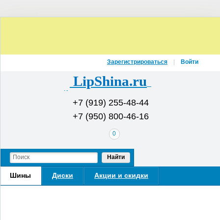
Зарегистрироваться
Войти
LipShina.ru
Интернет-магазин шин и дисков
+7 (919) 255-48-44
+7 (950) 800-46-16
В
0
вашей
корзине
Найти
Шины
Диски
Акции и скидки