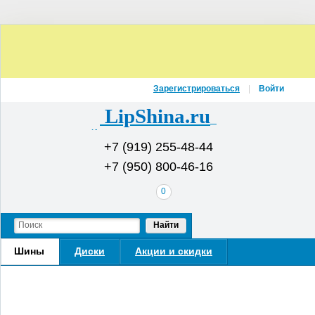
Зарегистрироваться
Войти
LipShina.ru
Интернет-магазин шин и дисков
+7 (919) 255-48-44
+7 (950) 800-46-16
В
0
вашей
корзине
Найти
Шины
Диски
Акции и скидки